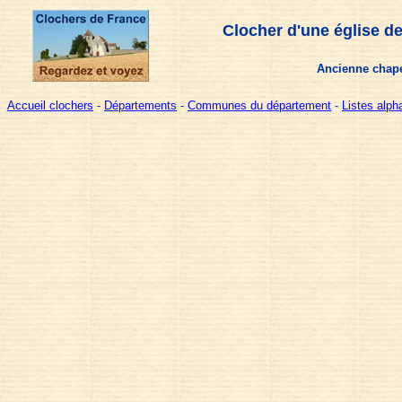
Clocher d'une église d
Ancienne chape
Accueil clochers
-
Départements
-
Communes du département
-
Listes alp