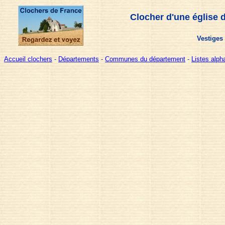
Clocher d'une église 
Vestiges 
Accueil clochers
-
Départements
-
Communes du département
-
Listes alp