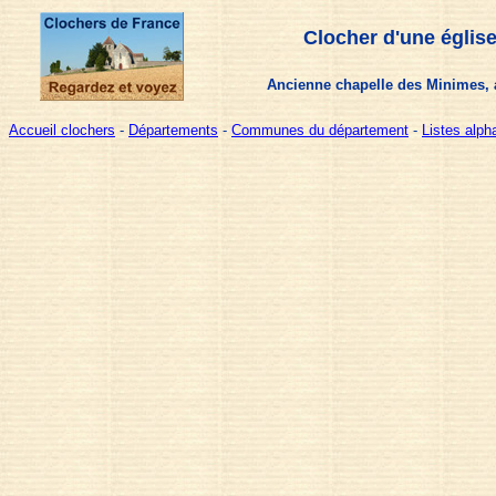
Clocher d'une églis
Ancienne chapelle des Minimes, a
Accueil clochers
-
Départements
-
Communes du département
-
Listes alp