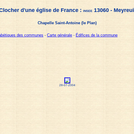
Clocher d'une église de France :
13060 - Meyreui
INSEE
Chapelle Saint-Antoine (le Plan)
habétiques des communes
-
Carte générale
-
Édifices de la commune
28-07-2004