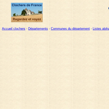
Accueil clochers
-
Départements
-
Communes du département
-
Listes alp