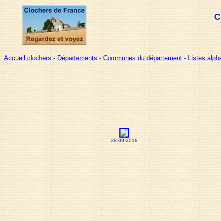
C
Accueil clochers
-
Départements
-
Communes du département
-
Listes alp
28-09-2018