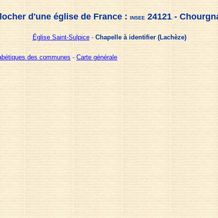
locher d'une église de France :
24121 - Chourgn
INSEE
Église Saint-Sulpice
-
Chapelle à identifier (Lachèze)
habétiques des communes
-
Carte générale