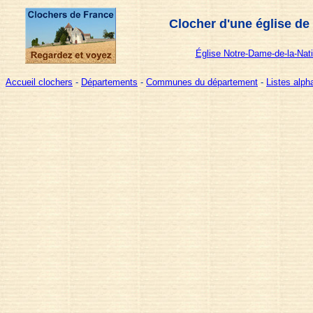
Clocher d'une église de
Église Notre-Dame-de-la-Nati
Accueil clochers
-
Départements
-
Communes du département
-
Listes alp