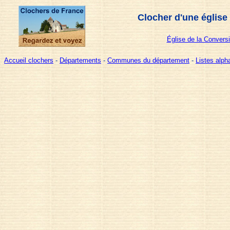
Clocher d'une église
Église de la Convers
Accueil clochers
-
Départements
-
Communes du département
-
Listes alp