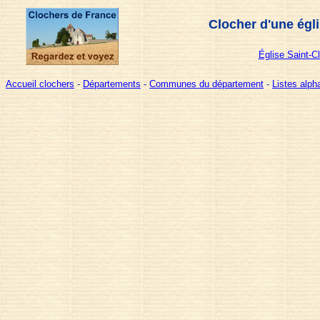
Clocher d'une égl
Église Saint-Cl
Accueil clochers
-
Départements
-
Communes du département
-
Listes alp