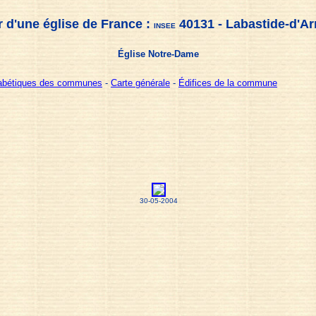
 d'une église de France :
40131 - Labastide-d'A
INSEE
Église Notre-Dame
habétiques des communes
-
Carte générale
-
Édifices de la commune
30-05-2004