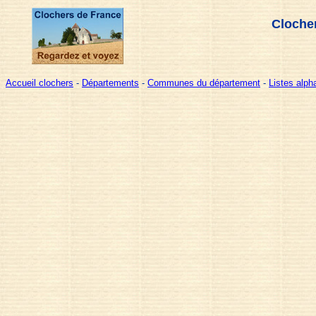
Clocher
Accueil clochers
-
Départements
-
Communes du département
-
Listes alp