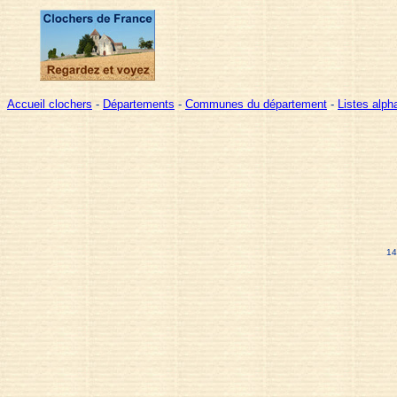
Accueil clochers
-
Départements
-
Communes du département
-
Listes alp
14