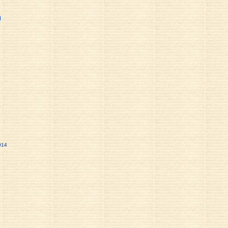
n
014