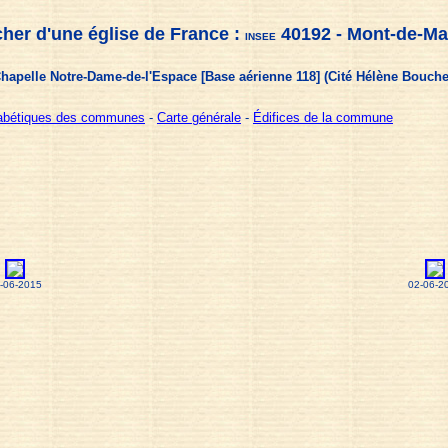
her d'une église de France :
40192 - Mont-de-Ma
INSEE
hapelle Notre-Dame-de-l'Espace [Base aérienne 118] (Cité Hélène Bouche
habétiques des communes
-
Carte générale
-
Édifices de la commune
-06-2015
02-06-2