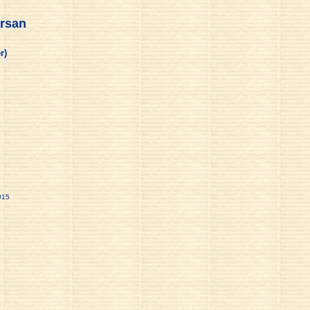
rsan
r)
015