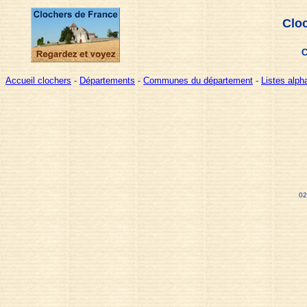
Cloc
C
Accueil clochers
-
Départements
-
Communes du département
-
Listes alp
02