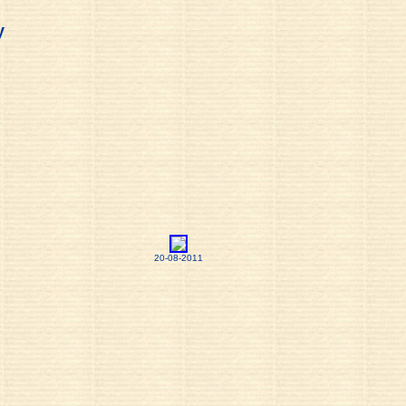
y
20-08-2011