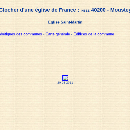
Clocher d'une église de France :
40200 - Mouste
INSEE
Église Saint-Martin
habétiques des communes
-
Carte générale
-
Édifices de la commune
20-08-2011