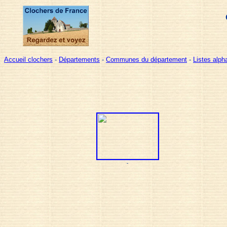
Accueil clochers
-
Départements
-
Communes du département
-
Listes alp
-