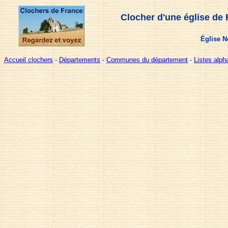
Clocher d'une église de 
Église N
Accueil clochers
-
Départements
-
Communes du département
-
Listes alp