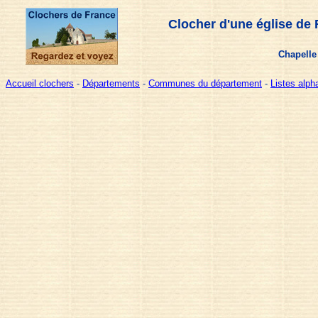
Clocher d'une église de 
Chapelle
Accueil clochers
-
Départements
-
Communes du département
-
Listes alp