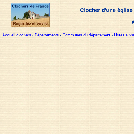
Clocher d'une église
É
Accueil clochers
-
Départements
-
Communes du département
-
Listes alp