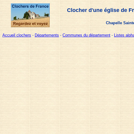
Clocher d'une église de F
Chapelle Saint
Accueil clochers
-
Départements
-
Communes du département
-
Listes alp