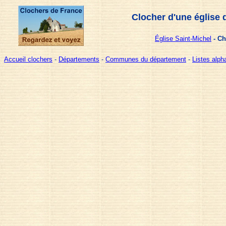
Clocher d'une église 
Église Saint-Michel
- Ch
Accueil clochers
-
Départements
-
Communes du département
-
Listes alp