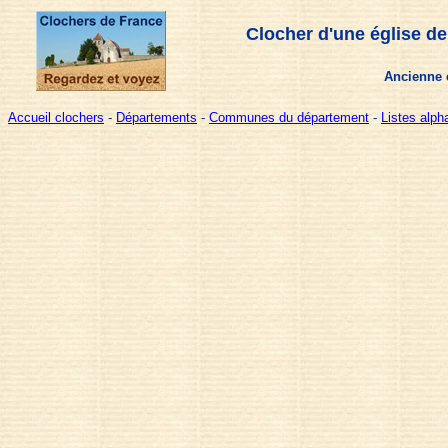
Clocher d'une église de
Ancienne é
Accueil clochers
-
Départements
-
Communes du département
-
Listes alp