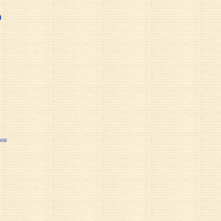
n
009