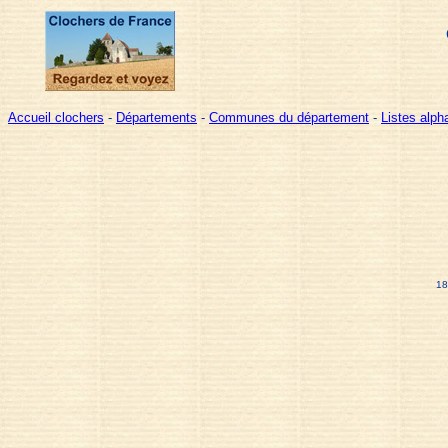
Accueil clochers
-
Départements
-
Communes du département
-
Listes alp
18