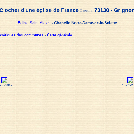
Clocher d'une église de France :
73130 - Grigno
INSEE
Église Saint-Alexis
- Chapelle Notre-Dame-de-la-Salette
habétiques des communes
-
Carte générale
-03-2009
18-03-2