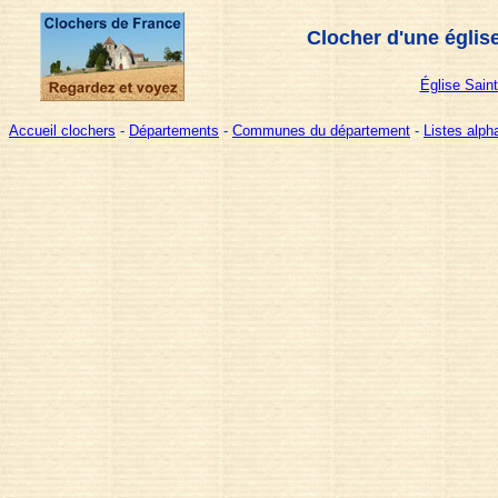
Clocher d'une églis
Église Saint
Accueil clochers
-
Départements
-
Communes du département
-
Listes alp