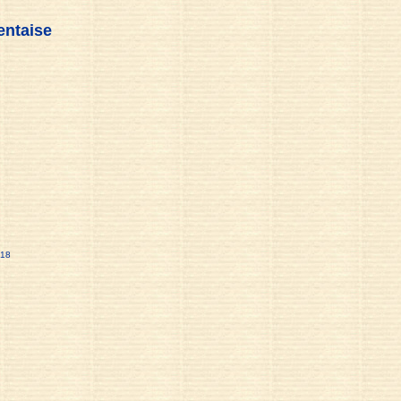
entaise
018