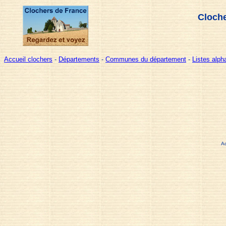
Cloche
Accueil clochers
-
Départements
-
Communes du département
-
Listes alp
A