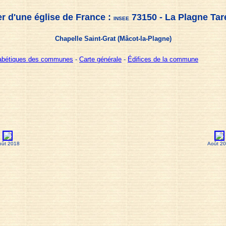
r d'une église de France :
73150 - La Plagne Tar
INSEE
Chapelle Saint-Grat (Mâcot-la-Plagne)
habétiques des communes
-
Carte générale
-
Édifices de la commune
oût 2018
Août 2