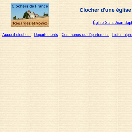
Clocher d'une église
Église Saint-Jean-Bapt
Accueil clochers
-
Départements
-
Communes du département
-
Listes alp