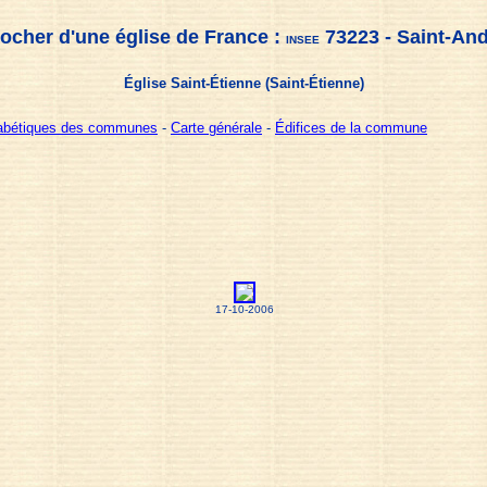
ocher d'une église de France :
73223 - Saint-An
INSEE
Église Saint-Étienne (Saint-Étienne)
habétiques des communes
-
Carte générale
-
Édifices de la commune
17-10-2006