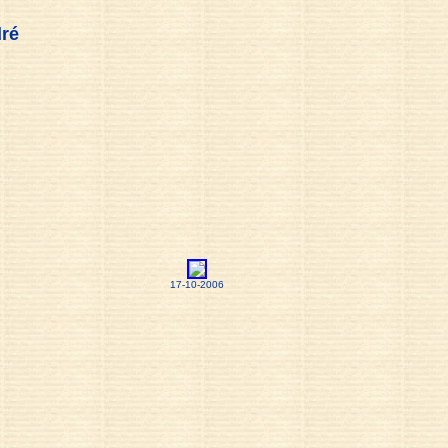
dré
17-10-2006