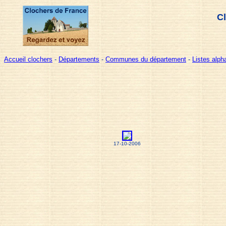
Cl
Accueil clochers
-
Départements
-
Communes du département
-
Listes alp
17-10-2006