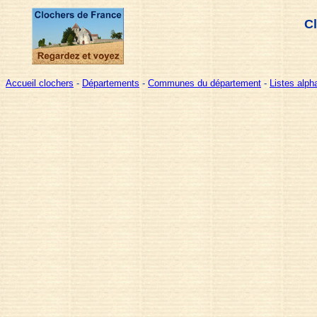
Cl
Accueil clochers
-
Départements
-
Communes du département
-
Listes alp