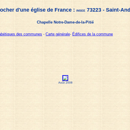
ocher d'une église de France :
73223 - Saint-An
INSEE
Chapelle Notre-Dame-de-la-Pitié
habétiques des communes
-
Carte générale
-
Édifices de la commune
Août 2008