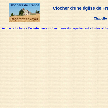
Clocher d'une église de Fr
Chapelle 
Accueil clochers
-
Départements
-
Communes du département
-
Listes alp