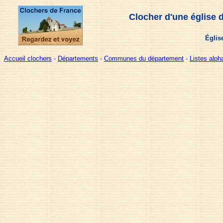
Clocher d'une église 
Églis
Accueil clochers
-
Départements
-
Communes du département
-
Listes alp