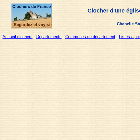
Clocher d'une églis
Chapelle Sa
Accueil clochers
-
Départements
-
Communes du département
-
Listes alp