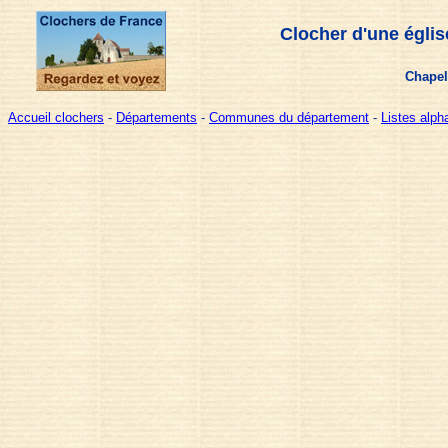
Clocher d'une églis
Chapel
Accueil clochers
-
Départements
-
Communes du département
-
Listes alp