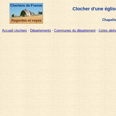
Clocher d'une églis
Chapelle
Accueil clochers
-
Départements
-
Communes du département
-
Listes alp