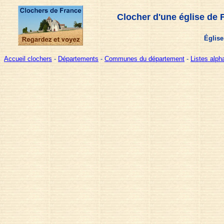
Clocher d'une église de 
Église
Accueil clochers
-
Départements
-
Communes du département
-
Listes alp