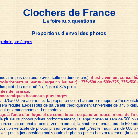
Clochers de France
La foire aux questions
Proportions d'envoi des photos
globale par étapes
ermes à ne pas confondre avec taille ou dimensions),
il est vivement conseillé
trois formats suivants (larg
e
ur x hauteur) : 375x500 ou 500x375, 375x560
 plus petit des deux côtés, égale à 375 pixels.
intes de formats
.
s panoramiques beaucoup plus larges
.
t 375x600. Si augmentez la proportion de la hauteur par rapport à l'horizontal
r sera réduite au-dessous de sa valeur théoriquement universelle de 375 pixels
ment aux panoramiques horizontaux.
age à l'aide d'un logiciel de constitution de panoramiques, merci de l'
le de plusieurs photos prises horizontalement, la largeur retenue sera de 500 pi
on horizontale de photos prises verticalement, la hauteur retenue sera de 500 pix
position verticale de photos prises verticalement (c'est le maximum de 600 pix
ixels) ou la juxtaposition horizontale de photos prises horizontalement (la haut