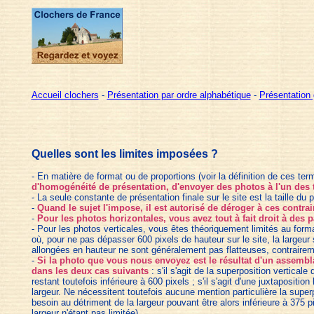
Accueil clochers
-
Présentation par ordre alphabétique
-
Présentation 
Quelles sont les limites imposées ?
- En matière de format ou de proportions (voir la définition de ces t
d'homogénéité de prés
e
ntation, d'envoyer des photos à l'un des 
- La seule constante de présentation finale sur le site est la taille du
-
Quand le sujet l'impose, il est autorisé de déroger à ces contra
-
Pour les photos horizont
ales, vous avez tout à fait droit à de
- Pour les photos verticales, vous êtes théoriquement limités au forma
où, pour ne pas dépasser 600 pixels de hauteur sur le site, la largeu
allongées en hauteur ne sont généralement pas flatteuses, contraire
-
Si la photo que vous nous envoyez est le résultat d'un assembl
dans les deux cas suivants
: s'il s'agit de la superposition vertica
restant toutefois inférieure à 600 pixels ; s'il s'agit d'une juxtapositi
largeur. Ne nécessitent toutefois aucune mention particulière la super
besoin au détriment de la largeur pouvant être alors inférieure à 375 p
largeur n'étant pas limitée).