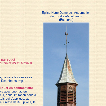
Église Notre-Dame-de-l'Assomption
du Coudray-Montceaux
(Essonne)
, par souci
 ou 560x375 et 375x600
.
e; ce sera les seuls cas
. Des photos trop
indiquer en commentaire
xels avec une hauteur
els, sans limitation pour la
els qui s'applique, au
eur reste de 375 pixels, la