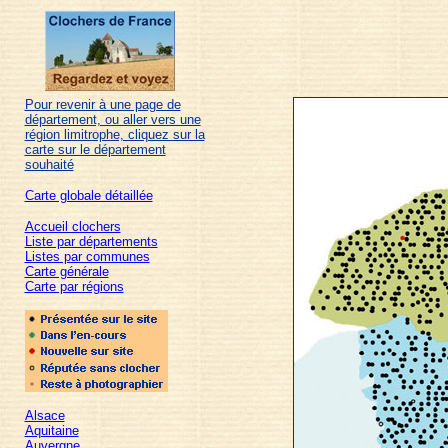
Pour revenir à une page de
département, ou aller vers une
région limitrophe, cliquez sur la
carte sur le département
souhaité
Carte globale détaillée
Accueil clochers
Liste par départements
Listes par communes
Carte générale
Carte par régions
Alsace
Aquitaine
Auvergne