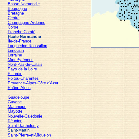
Basse-Normandie
Bourgogne
Bretagne
Centre
Champagne-Ardenne
Corse
Franche-Comté
Haute-Normandie
Île-de-France
Languedoc-Roussillon
Limousin
Lorraine
Midi-Pyrénées
Nord-Pas-de-Calais
Pays de la Loire
Picardie
Poitou-Charentes
Provence-Alpes-Côte d'Azur
Rhône-Alpes
Guadeloupe
Guyane
Martinique
Mayotte
Nouvelle-Calédonie
Réunion
Saint-Barthélemy
Saint-Martin
Saint-Pierre-et-Miquelon