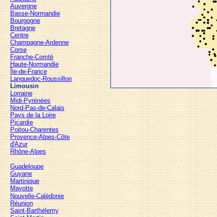
Auvergne
Basse-Normandie
Bourgogne
Bretagne
Centre
Champagne-Ardenne
Corse
Franche-Comté
Haute-Normandie
Île-de-France
Languedoc-Roussillon
Limousin
Lorraine
Midi-Pyrénées
Nord-Pas-de-Calais
Pays de la Loire
Picardie
Poitou-Charentes
Provence-Alpes-Côte
d'Azur
Rhône-Alpes
Guadeloupe
Guyane
Martinique
Mayotte
Nouvelle-Calédonie
Réunion
Saint-Barthélemy