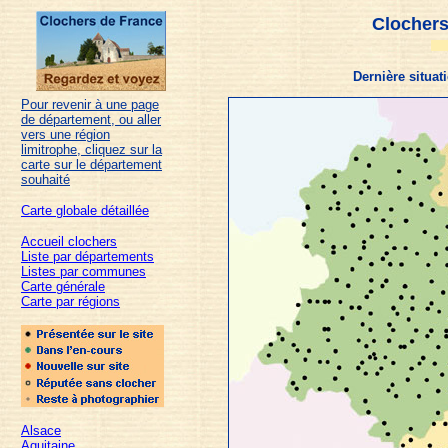
Clochers
Dernière situat
Pour revenir à une page
de département, ou aller
vers une région
limitrophe, cliquez sur la
carte sur le département
souhaité
Carte globale détaillée
Accueil clochers
Liste par départements
Listes par communes
Carte générale
Carte par régions
Alsace
Aquitaine